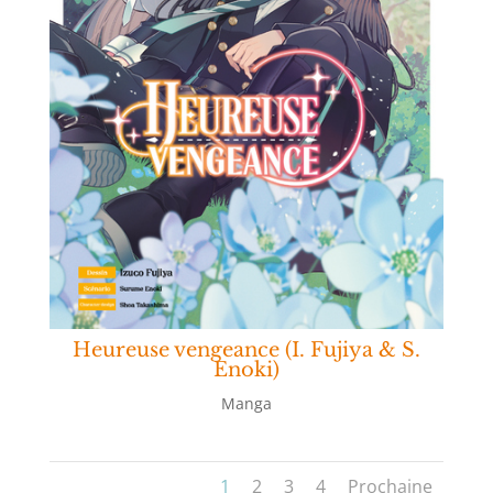
Heureuse vengeance (I. Fujiya & S.
Enoki)
Manga
1
2
3
4
Prochaine