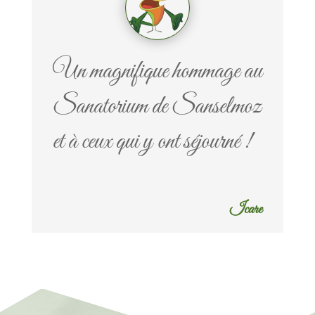
Un magnifique hommage au
Sanatorium de Sanselmoz
et à ceux qui y ont séjourné !
Icare