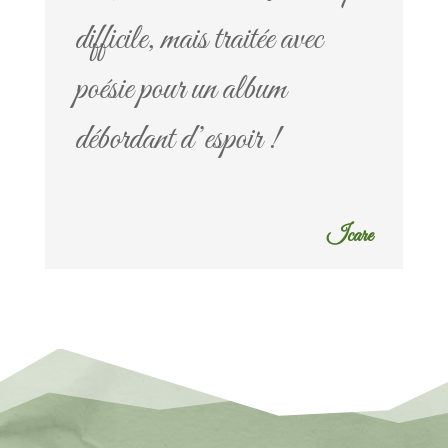
difficile, mais traitée avec
poésie pour un album
débordant d’espoir !
Icare