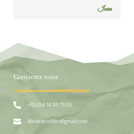
Icare
Contactez nous

+33 (0)4 50 85 79 03

librairie.colibri@gmail.com