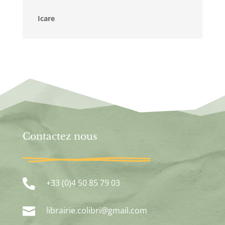
Icare
Contactez nous

+33 (0)4 50 85 79 03

librairie.colibri@gmail.com