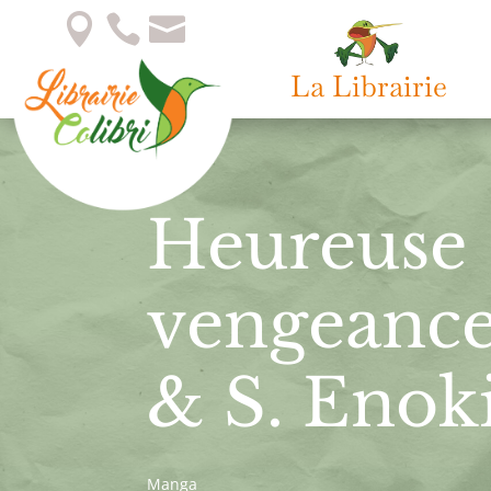



La Librairie
Heureuse
vengeance 
& S. Enoki
Manga