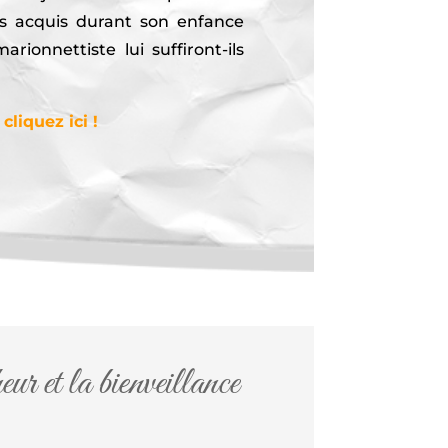
rs acquis durant son enfance
rionnettiste lui suffiront-ils
liquez ici !
r et la bienveillance