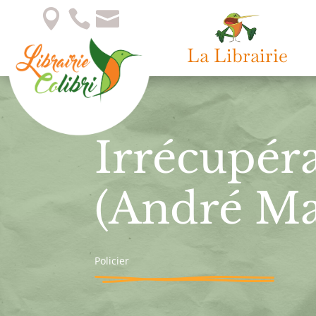



La Librairie
Irrécupér
(André Ma
Policier