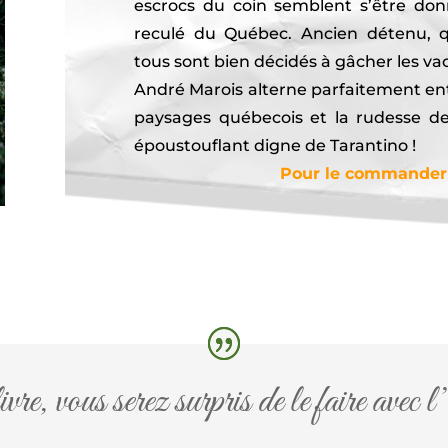
escrocs du coin semblent s’être do
reculé du Québec. Ancien détenu, qu
tous sont bien décidés à gâcher les va
André Marois alterne parfaitement en
paysages québecois et la rudesse de 
époustouflant digne de Tarantino !
Pour le commander c
vre, vous serez surpris de le faire avec l