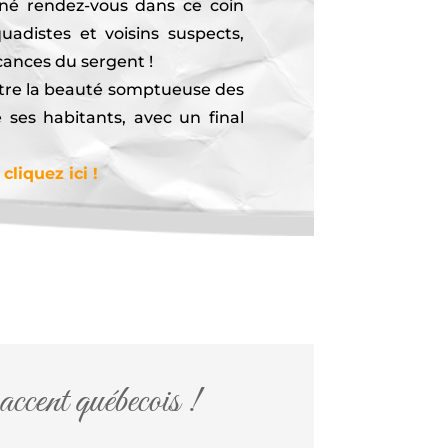
nné rendez-vous dans ce coin
adistes et voisins suspects,
cances du sergent !
tre la beauté somptueuse des
ses habitants, avec un final
liquez ici !
’accent québecois !