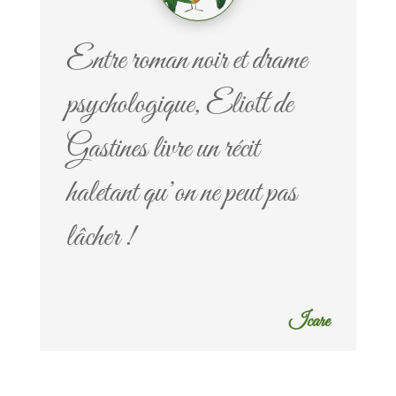
Entre roman noir et drame
psychologique, Eliott de
Gastines livre un récit
haletant qu’on ne peut pas
lâcher !
Icare