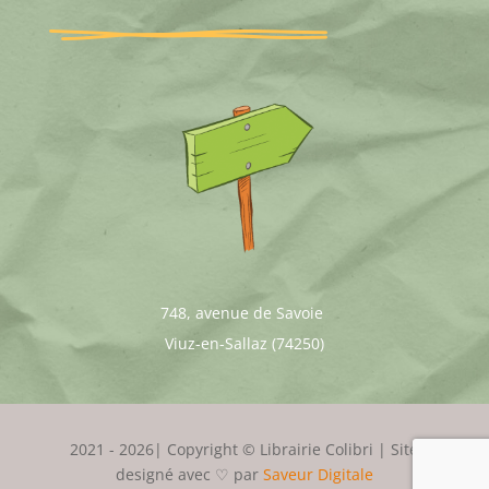
748, avenue de Savoie
Viuz-en-Sallaz (74250)
2021 - 2026| Copyright © Librairie Colibri | Site
designé avec ♡ par
Saveur Digitale