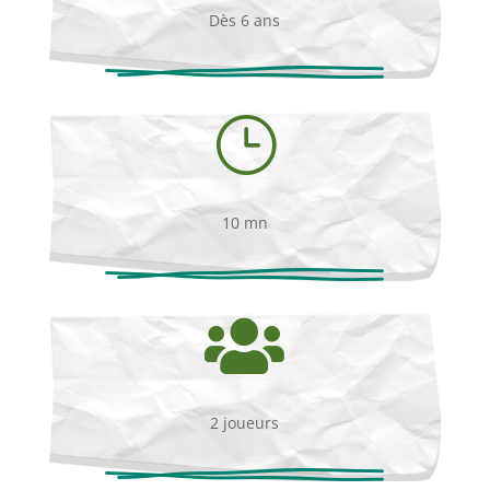
Dès 6 ans
}
10 mn

2 joueurs