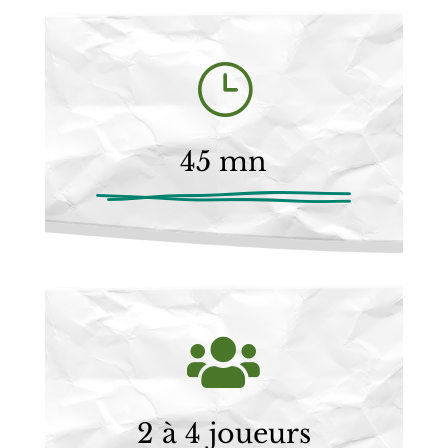
}
45 mn

2 à 4 joueurs