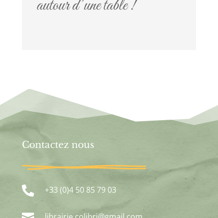
autour d’une table !
Contactez nous

+33 (0)4 50 85 79 03

librairie.colibri@gmail.com