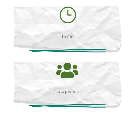
}
15 mn

2 à 4 joueurs